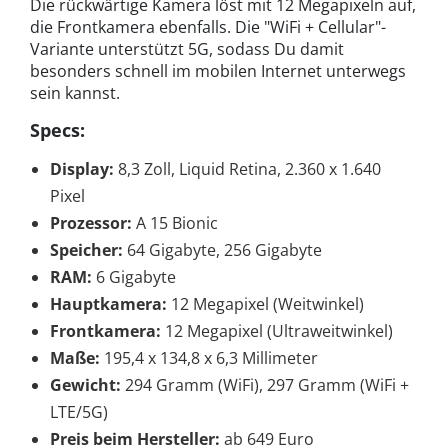
Die rückwärtige Kamera löst mit 12 Megapixeln auf,
die Frontkamera ebenfalls. Die "WiFi + Cellular"-
Variante unterstützt 5G, sodass Du damit
besonders schnell im mobilen Internet unterwegs
sein kannst.
Specs:
Display:
8,3 Zoll, Liquid Retina, 2.360 x 1.640
Pixel
Prozessor:
A 15 Bionic
Speicher:
64 Gigabyte, 256 Gigabyte
RAM:
6 Gigabyte
Hauptkamera:
12 Megapixel (Weitwinkel)
Frontkamera:
12 Megapixel (Ultraweitwinkel)
Maße:
195,4 x 134,8 x 6,3 Millimeter
Gewicht:
294 Gramm (WiFi), 297 Gramm (WiFi +
LTE/5G)
Preis beim Hersteller:
ab 649 Euro