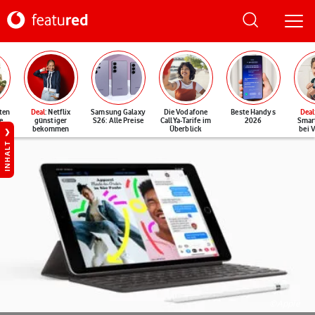
ten
Deal
: Netflix
Samsung Galaxy
Die Vodafone
Beste Handys
Deal
e
günstiger
S26: Alle Preise
CallYa-Tarife im
2026
Smar
bekommen
Überblick
bei 
INHALT
©Apple