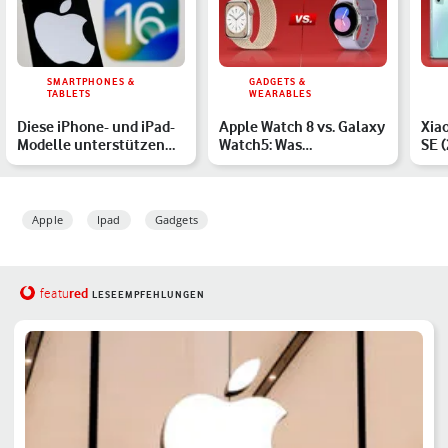
SMARTPHONES &
GADGETS &
TABLETS
WEARABLES
Diese iPhone- und iPad-
Apple Watch 8 vs. Galaxy
Xiao
Modelle unterstützen
Watch5: Was
SE (
iOS 16 und iPadOS 16
unterscheidet die
Mit
Smartwatch…
Sma
Apple
Ipad
Gadgets
red
featu
LESEEMPFEHLUNGEN