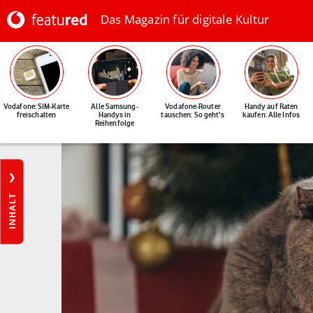
Das Magazin für digitale Kultur
Vodafone: SIM-Karte
Alle Samsung-
Vodafone-Router
Handy auf Raten
freischalten
Handys in
tauschen: So geht's
kaufen: Alle Infos
Reihenfolge
INHALT