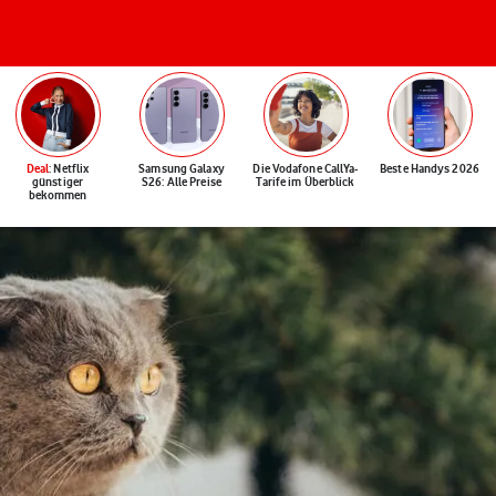
Deal
: Netflix
Samsung Galaxy
Die Vodafone CallYa-
Beste Handys 2026
günstiger
S26: Alle Preise
Tarife im Überblick
bekommen