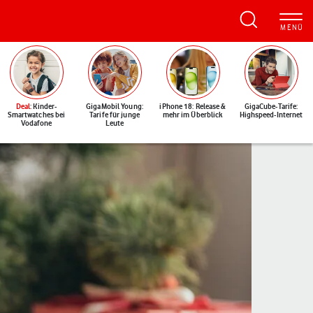
Deal
: Kinder-
GigaMobil Young:
iPhone 18: Release &
GigaCube-Tarife:
Smartwatches bei
Tarife für junge
mehr im Überblick
Highspeed-Internet
Vodafone
Leute