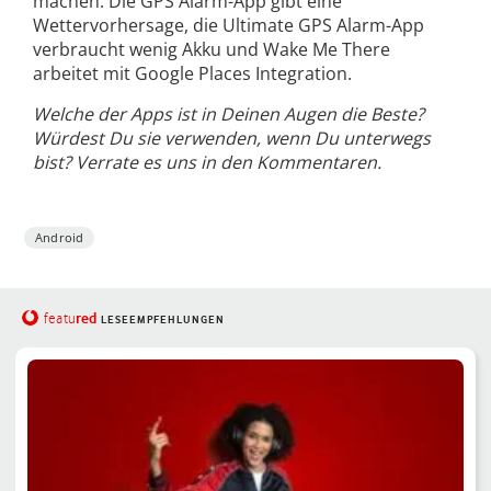
machen.
D
ie GPS Alarm-App gibt eine
Wettervorhersage
,
d
ie Ultimate GPS Alarm-App
verbraucht wenig Akku und Wake Me There
arbeitet mit Google Places Integration.
W
elche der Apps ist in Deinen Augen die Beste?
Würdest Du sie verwenden, wenn Du unterwegs
bist? Verrate es uns in den Kommentaren.
Android
red
featu
LESEEMPFEHLUNGEN