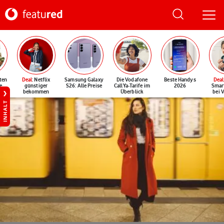
ten
Deal
: Netflix
Samsung Galaxy
Die Vodafone
Beste Handys
Deal
e
günstiger
S26: Alle Preise
CallYa-Tarife im
2026
Smar
bekommen
Überblick
bei 
INHALT