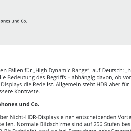
hones und Co.
len Fällen für „High Dynamic Range”, auf Deutsch: 
 die Bedeutung des Begriffs – abhängig davon, ob vo
isplays die Rede ist. Allgemein steht HDR aber für 
ssere Kontraste.
phones und Co.
er Nicht-HDR-Displays einen entscheidenden Vorteil
ellen. Normale Bildschirme sind auf 256 Stufen besch
0-Bit Farbtiefe), egal ob bei Fernsehern oder Smar