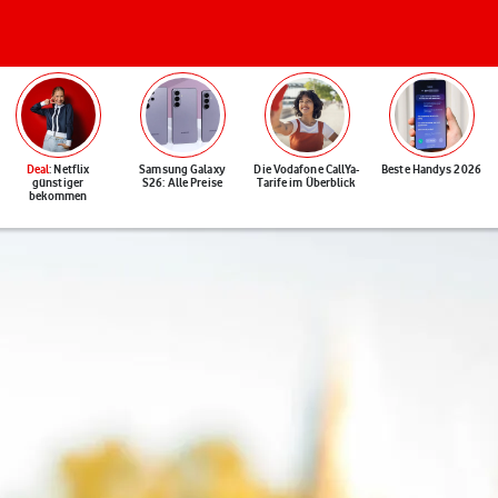
Deal
: Netflix
Samsung Galaxy
Die Vodafone CallYa-
Beste Handys 2026
günstiger
S26: Alle Preise
Tarife im Überblick
bekommen