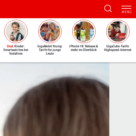
Deal
: Kinder-
GigaMobil Young:
iPhone 18: Release &
GigaCube-Tarife:
Smartwatches bei
Tarife für junge
mehr im Überblick
Highspeed-Internet
Vodafone
Leute