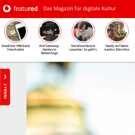
Das Magazin für digitale Kultur
Vodafone: SIM-Karte
Alle Samsung-
Vodafone-Router
Handy auf Raten
freischalten
Handys in
tauschen: So geht's
kaufen: Alle Infos
Reihenfolge
INHALT