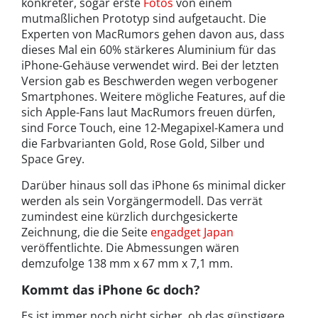
konkreter, sogar erste
Fotos
von einem
mutmaßlichen Prototyp sind aufgetaucht. Die
Experten von MacRumors gehen davon aus, dass
dieses Mal ein 60% stärkeres Aluminium für das
iPhone-Gehäuse verwendet wird. Bei der letzten
Version gab es Beschwerden wegen verbogener
Smartphones. Weitere mögliche Features, auf die
sich Apple-Fans laut MacRumors freuen dürfen,
sind Force Touch, eine 12-Megapixel-Kamera und
die Farbvarianten Gold, Rose Gold, Silber und
Space Grey.
Darüber hinaus soll das iPhone 6s minimal dicker
werden als sein Vorgängermodell. Das verrät
zumindest eine kürzlich durchgesickerte
Zeichnung, die die Seite
engadget Japan
veröffentlichte. Die Abmessungen wären
demzufolge 138 mm x 67 mm x 7,1 mm.
Kommt das iPhone 6c doch?
Es ist immer noch nicht sicher, ob das günstigere