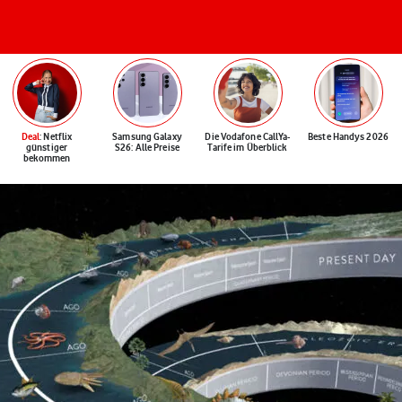
Deal
: Netflix
Samsung Galaxy
Die Vodafone CallYa-
Beste Handys 2026
günstiger
S26: Alle Preise
Tarife im Überblick
bekommen