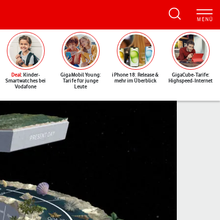
Deal
: Kinder-
GigaMobil Young:
iPhone 18: Release &
GigaCube-Tarife:
Smartwatches bei
Tarife für junge
mehr im Überblick
Highspeed-Internet
Vodafone
Leute