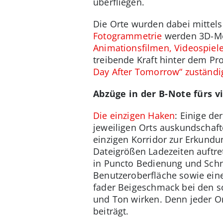
überfliegen.
Die Orte wurden dabei mittel
Fotogrammetrie
werden 3D-Mod
Animationsfilmen, Videospie
treibende Kraft hinter dem Pr
Day After Tomorrow“ zuständi
Abzüge in der B-Note fürs v
Die einzigen Haken
: Einige de
jeweiligen Orts auskundschaf
einzigen Korridor zur Erkund
Dateigrößen Ladezeiten auftre
in Puncto Bedienung und Schn
Benutzeroberfläche sowie eine
fader Beigeschmack bei den s
und Ton wirken. Denn jeder Or
beiträgt.