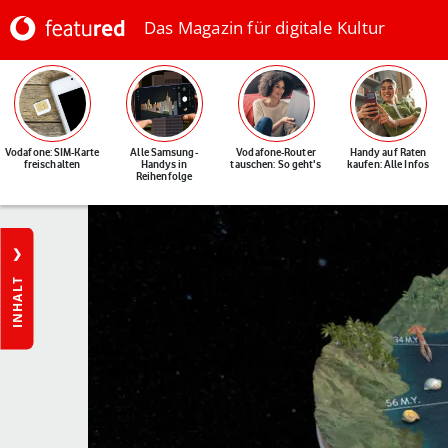
Das Magazin für digitale Kultur
Vodafone: SIM-Karte
Alle Samsung-
Vodafone-Router
Handy auf Raten
freischalten
Handys in
tauschen: So geht's
kaufen: Alle Infos
Reihenfolge
INHALT