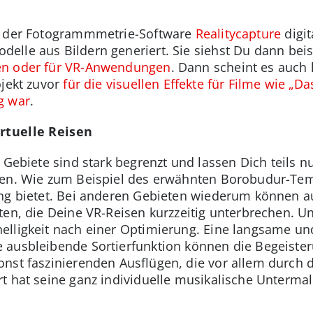
s der Fotogrammmetrie-Software
Realitycapture
digit
elle aus Bildern generiert. Sie siehst Du dann beis
len oder für VR-Anwendungen
. Dann scheint es auch
ojekt zuvor
für die visuellen Effekte für Filme wie „D
g war
.
irtuelle Reisen
r Gebiete sind stark begrenzt und lassen Dich teils n
ten. Wie zum Beispiel des erwähnten Borobudur-Temp
ung bietet. Bei anderen Gebieten wiederum können a
ten, die Deine VR-Reisen kurzzeitig unterbrechen. Un
elligkeit nach einer Optimierung. Eine langsame u
 ausbleibende Sortierfunktion können die Begeister
onst faszinierenden Ausflügen, die vor allem durch
t hat seine ganz individuelle musikalische Unterma