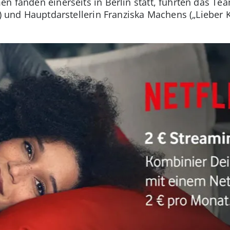
en fanden einerseits in Berlin statt, führten das T
) und Hauptdarstellerin Franziska Machens („Lieber Ku