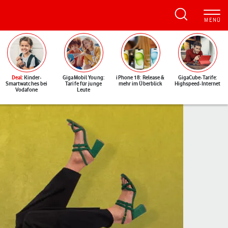
Deal
: Kinder-
GigaMobil Young:
iPhone 18: Release &
GigaCube-Tarife:
Smartwatches bei
Tarife für junge
mehr im Überblick
Highspeed-Internet
Vodafone
Leute