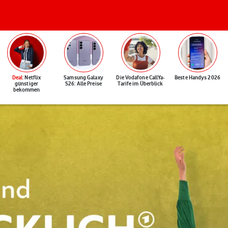
Deal
: Netflix
Samsung Galaxy
Die Vodafone CallYa-
Beste Handys 2026
günstiger
S26: Alle Preise
Tarife im Überblick
bekommen