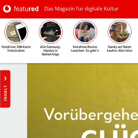
Das Magazin für digitale Kultur
Vodafone: SIM-Karte
Alle Samsung-
Vodafone-Router
Handy auf Raten
freischalten
Handys in
tauschen: So geht's
kaufen: Alle Infos
Reihenfolge
INHALT