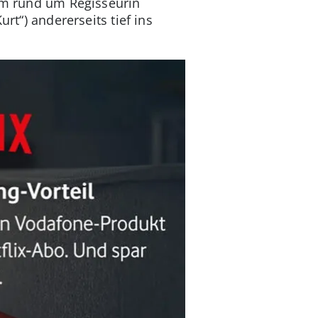
eam rund um Regisseurin
rt“) andererseits tief ins