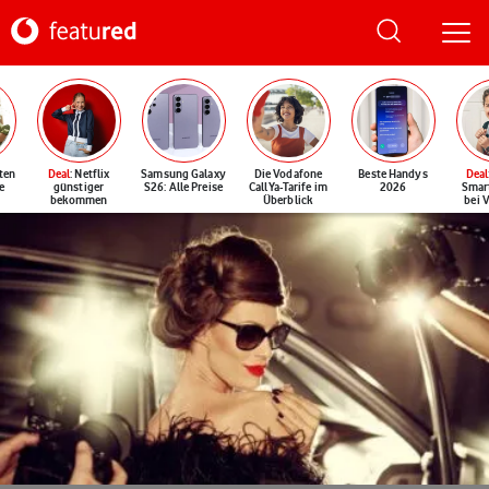
ten
Deal
: Netflix
Samsung Galaxy
Die Vodafone
Beste Handys
Deal
e
günstiger
S26: Alle Preise
CallYa-Tarife im
2026
Smar
bekommen
Überblick
bei 