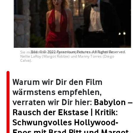
Bild: © © 2022 Paramount Pictures. All Rights Reserved.
Sie müssen den Sprung ins Rampenlicht noch schaffen:
Nellie LaRoy (Margot Robbie) und Manny Torres (Diego
Calva).
Warum wir Dir den Film
wärmstens empfehlen,
verraten wir Dir hier:
Babylon –
Rausch der Ekstase | Kritik:
Schwungvolles Hollywood-
Epos mit Brad Pitt und Margot