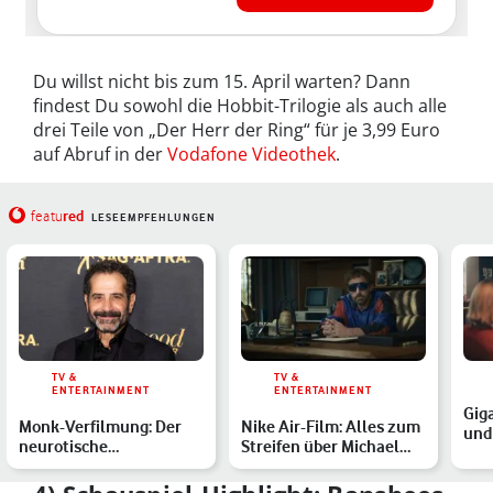
Du willst nicht bis zum 15. April warten? Dann
findest Du sowohl die Hobbit-Trilogie als auch alle
drei Teile von „Der Herr der Ring“ für je 3,99 Euro
auf Abruf in der
Vodafone Videothek
.
red
featu
LESEEMPFEHLUNGEN
TV &
TV &
ENTERTAINMENT
ENTERTAINMENT
Gig
Monk-Verfilmung: Der
Nike Air-Film: Alles zum
und 
neurotische
Streifen über Michael
uns
Privatermittler kehrt
Jordans Treter
Ent
mit Origin…