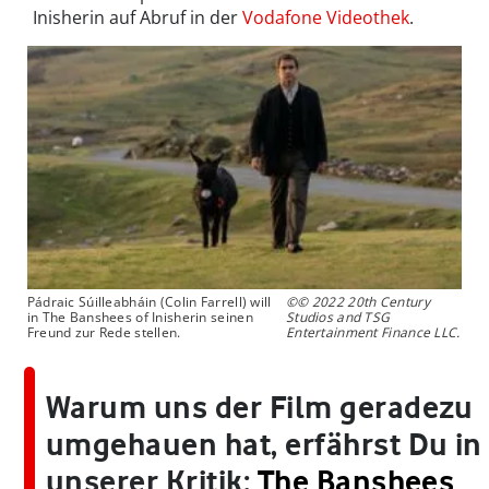
Inisherin auf Abruf in der
Vodafone Videothek
.
Pádraic Súilleabháin (Colin Farrell) will
©© 2022 20th Century
in The Banshees of Inisherin seinen
Studios and TSG
Freund zur Rede stellen.
Entertainment Finance LLC.
Warum uns der Film geradezu
umgehauen hat, erfährst Du in
unserer Kritik:
The Banshees