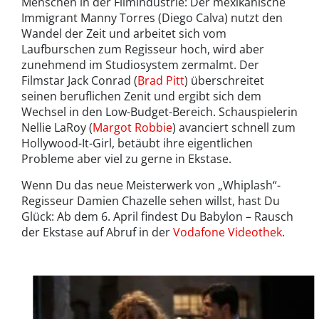
Menschen in der Filmindustrie: Der mexikanische
Immigrant Manny Torres (Diego Calva) nutzt den
Wandel der Zeit und arbeitet sich vom
Laufburschen zum Regisseur hoch, wird aber
zunehmend im Studiosystem zermalmt. Der
Filmstar Jack Conrad (
Brad Pitt
) überschreitet
seinen beruflichen Zenit und ergibt sich dem
Wechsel in den Low-Budget-Bereich. Schauspielerin
Nellie LaRoy (
Margot Robbie
) avanciert schnell zum
Hollywood-It-Girl, betäubt ihre eigentlichen
Probleme aber viel zu gerne in Ekstase.
Wenn Du das neue Meisterwerk von „Whiplash“-
Regisseur Damien Chazelle sehen willst, hast Du
Glück: Ab dem 6. April findest Du Babylon – Rausch
der Ekstase auf Abruf in der
Vodafone Videothek
.