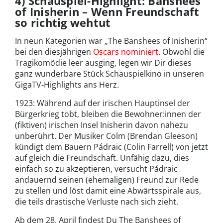
4) Schauspiel-Highlight: Banshees
of Inisherin – Wenn Freundschaft
so richtig wehtut
In neun Kategorien war „The Banshees of Inisherin“
bei den diesjährigen
Oscars nominiert
. Obwohl die
Tragikomödie leer ausging, legen wir Dir dieses
ganz wunderbare Stück Schauspielkino in unseren
GigaTV-Highlights ans Herz.
1923: Während auf der irischen Hauptinsel der
Bürgerkrieg tobt, bleiben die Bewohner:innen der
(fiktiven) irischen Insel Inisherin davon nahezu
unberührt. Der Musiker Colm (Brendan Gleeson)
kündigt dem Bauern Pádraic (Colin Farrell) von jetzt
auf gleich die Freundschaft. Unfähig dazu, dies
einfach so zu akzeptieren, versucht Pádraic
andauernd seinen (ehemaligen) Freund zur Rede
zu stellen und löst damit eine Abwärtsspirale aus,
die teils drastische Verluste nach sich zieht.
Ab dem 28. April findest Du The Banshees of