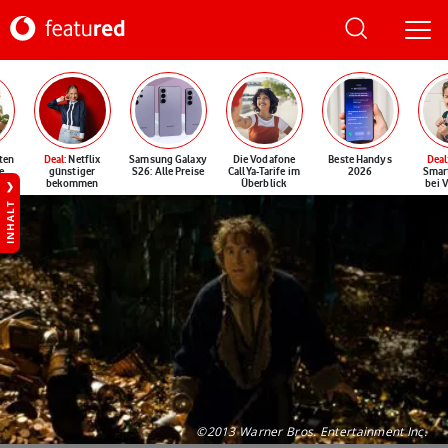
ten
Deal
: Netflix
Samsung Galaxy
Die Vodafone
Beste Handys
Deal
e
günstiger
S26: Alle Preise
CallYa-Tarife im
2026
Smar
bekommen
Überblick
bei 
INHALT
©2013 Warner Bros. Entertainment Inc.