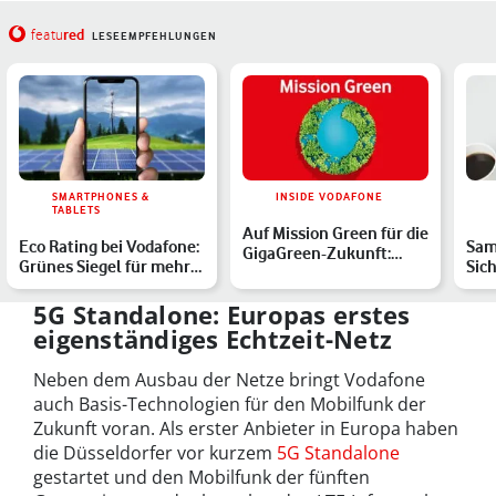
red
featu
LESEEMPFEHLUNGEN
SMARTPHONES &
INSIDE VODAFONE
TABLETS
Auf Mission Green für die
Eco Rating bei Vodafone:
Sam
GigaGreen-Zukunft:
Grünes Siegel für mehr
Sic
Vodafone als "Ökokön…
Nachhaltigkeit im…
Juli
Gal
5G Standalone: Europas erstes
eigenständiges Echtzeit-Netz
Neben dem Ausbau der Netze bringt Vodafone
auch Basis-Technologien für den Mobilfunk der
Zukunft voran. Als erster Anbieter in Europa haben
die Düsseldorfer vor kurzem
5G Standalone
gestartet und den Mobilfunk der fünften