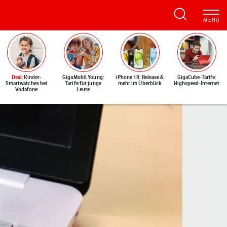
Deal
: Kinder-
GigaMobil Young:
iPhone 18: Release &
GigaCube-Tarife:
Smartwatches bei
Tarife für junge
mehr im Überblick
Highspeed-Internet
Vodafone
Leute