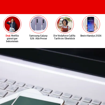
Deal
: Netflix
Samsung Galaxy
Die Vodafone CallYa-
Beste Handys 2026
günstiger
S26: Alle Preise
Tarife im Überblick
bekommen