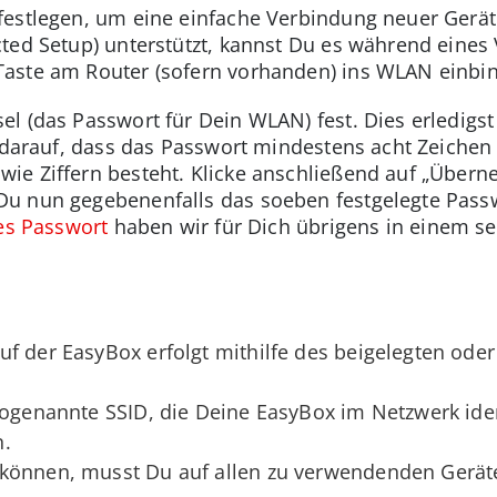
festlegen, um eine einfache Verbindung neuer Gerä
cted Setup) unterstützt, kannst Du es während eine
aste am Router (sofern vorhanden) ins WLAN einbi
l (das Passwort für Dein WLAN) fest. Dies erledigs
i darauf, dass das Passwort mindestens acht Zeichen 
ie Ziffern besteht. Klicke anschließend auf „Übern
u nun gegebenenfalls das soeben festgelegte Passw
res Passwort
haben wir für Dich übrigens in einem s
f der EasyBox erfolgt mithilfe des beigelegten ode
sogenannte SSID, die Deine EasyBox im Netzwerk ident
n.
können, musst Du auf allen zu verwendenden Gerät