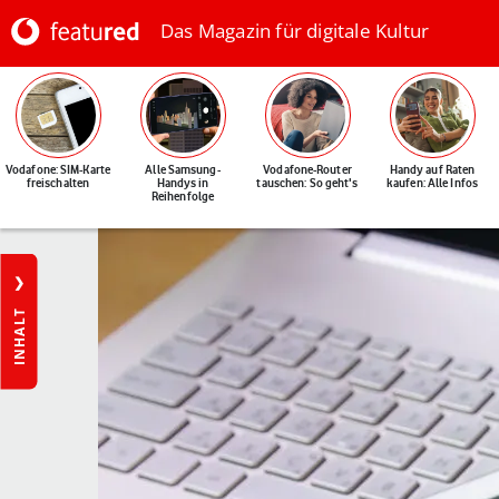
Das Magazin für digitale Kultur
Vodafone: SIM-Karte
Alle Samsung-
Vodafone-Router
Handy auf Raten
freischalten
Handys in
tauschen: So geht's
kaufen: Alle Infos
Reihenfolge
INHALT