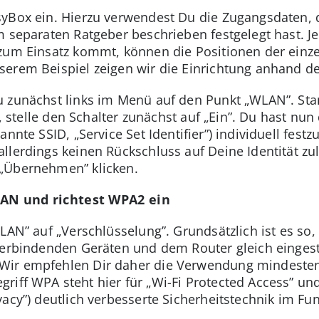
syBox ein. Hierzu verwendest Du die Zugangsdaten,
m separaten Ratgeber beschrieben festgelegt hast. 
 zum Einsatz kommt, können die Positionen der ein
serem Beispiel zeigen wir die Einrichtung anhand d
u zunächst links im Menü auf den Punkt „WLAN”. Sta
ht, stelle den Schalter zunächst auf „Ein”. Du hast n
nnte SSID, „Service Set Identifier”) individuell fest
llerdings keinen Rückschluss auf Deine Identität zul
„Übernehmen” klicken.
LAN und richtest WPA2 ein
LAN” auf „Verschlüsselung”. Grundsätzlich ist es so,
verbindenden Geräten und dem Router gleich eingest
Wir empfehlen Dir daher die Verwendung mindesten
riff WPA steht hier für „Wi-Fi Protected Access” un
acy”) deutlich verbesserte Sicherheitstechnik im Fu