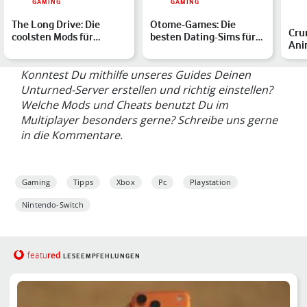
GAMING
GAMING
The Long Drive: Die
Otome-Games: Die
Cru
coolsten Mods für
besten Dating-Sims für
Ani
Deinen Trip
PC, Android & Co.
Konntest Du mithilfe unseres Guides Deinen
Unturned-Server erstellen und richtig einstellen?
Welche Mods und Cheats benutzt Du im
Multiplayer besonders gerne? Schreibe uns gerne
in die Kommentare.
Gaming
Tipps
Xbox
Pc
Playstation
Nintendo-Switch
red
featu
LESEEMPFEHLUNGEN