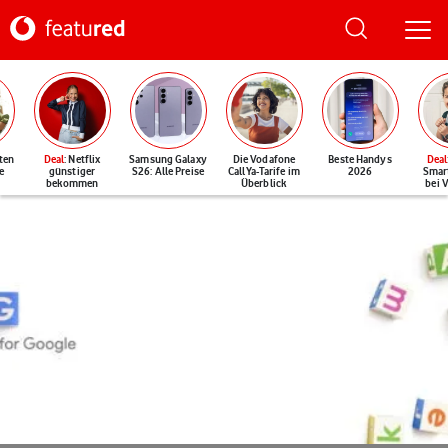
ten
Deal
: Netflix
Samsung Galaxy
Die Vodafone
Beste Handys
Deal
e
günstiger
S26: Alle Preise
CallYa-Tarife im
2026
Smar
bekommen
Überblick
bei 