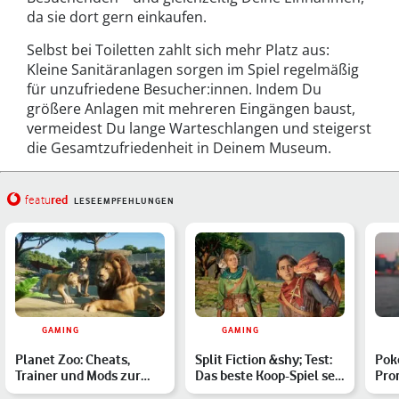
da sie dort gern einkaufen.
Selbst bei Toiletten zahlt sich mehr Platz aus:
Kleine Sanitäranlagen sorgen im Spiel regelmäßig
für unzufriedene Besucher:innen. Indem Du
größere Anlagen mit mehreren Eingängen baust,
vermeidest Du lange Warteschlangen und steigerst
die Gesamtzufriedenheit in Deinem Museum.
red
featu
LESEEMPFEHLUNGEN
GAMING
GAMING
Planet Zoo: Cheats,
Split Fiction &shy; Test:
Pok
Trainer und Mods zur
Das beste Koop-Spiel seit
Pro
Zoo-Simulation
It Takes Two?
202