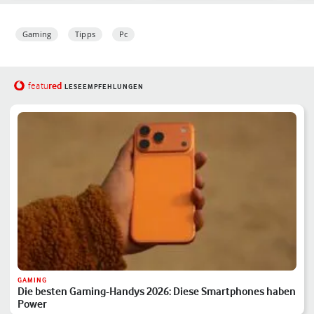
ein
Gaming
Tipps
Pc
red
featu
LESEEMPFEHLUNGEN
GAMING
Die besten Gaming-Handys 2026: Diese Smartphones haben
Power