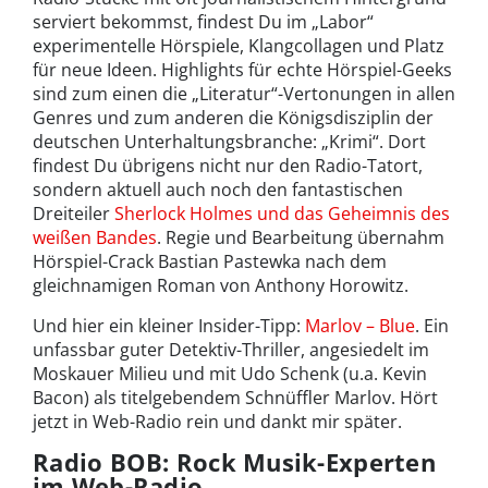
serviert bekommst, findest Du im „Labor“
experimentelle Hörspiele, Klangcollagen und Platz
für neue Ideen. Highlights für echte Hörspiel-Geeks
sind zum einen die „Literatur“-Vertonungen in allen
Genres und zum anderen die Königsdisziplin der
deutschen Unterhaltungsbranche: „Krimi“. Dort
findest Du übrigens nicht nur den Radio-Tatort,
sondern aktuell auch noch den fantastischen
Dreiteiler
Sherlock Holmes und das Geheimnis des
weißen Bandes
. Regie und Bearbeitung übernahm
Hörspiel-Crack Bastian Pastewka nach dem
gleichnamigen Roman von Anthony Horowitz.
Und hier ein kleiner Insider-Tipp:
Marlov – Blue
. Ein
unfassbar guter Detektiv-Thriller, angesiedelt im
Moskauer Milieu und mit Udo Schenk (u.a. Kevin
Bacon) als titelgebendem Schnüffler Marlov. Hört
jetzt in Web-Radio rein und dankt mir später.
Radio BOB: Rock Musik-Experten
im Web-Radio