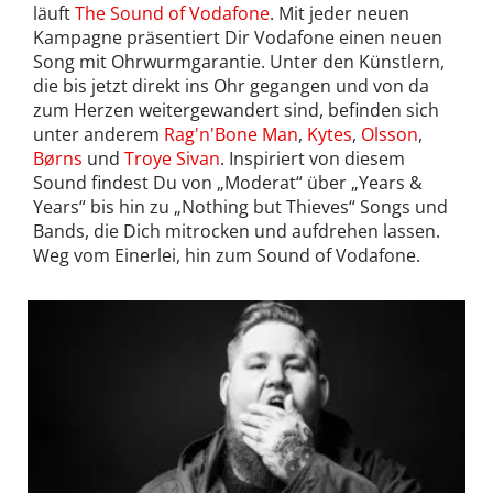
läuft
The Sound of Vodafone
. Mit jeder neuen
Kampagne präsentiert Dir Vodafone einen neuen
Song mit Ohrwurmgarantie. Unter den Künstlern,
die bis jetzt direkt ins Ohr gegangen und von da
zum Herzen weitergewandert sind, befinden sich
unter anderem
Rag'n'Bone Man
,
Kytes
,
Olsson
,
Børns
und
Troye Sivan
. Inspiriert von diesem
Sound findest Du von „Moderat“ über „Years &
Years“ bis hin zu „Nothing but Thieves“ Songs und
Bands, die Dich mitrocken und aufdrehen lassen.
Weg vom Einerlei, hin zum Sound of Vodafone.