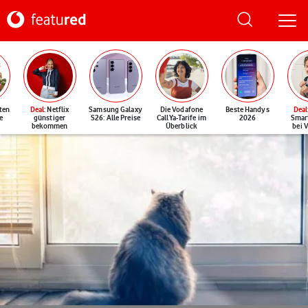
ten
Deal
: Netflix
Samsung Galaxy
Die Vodafone
Beste Handys
Deal
e
günstiger
S26: Alle Preise
CallYa-Tarife im
2026
Smar
bekommen
Überblick
bei 