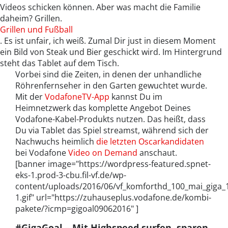
Videos schicken können. Aber was macht die Familie
daheim? Grillen.
Grillen und Fußball
. Es ist unfair, ich weiß. Zumal Dir just in diesem Moment
ein Bild von Steak und Bier geschickt wird. Im Hintergrund
steht das Tablet auf dem Tisch.
Vorbei sind die Zeiten, in denen der unhandliche
Röhrenfernseher in den Garten gewuchtet wurde.
Mit der
VodafoneTV-App
kannst Du im
Heimnetzwerk das komplette Angebot Deines
Vodafone-Kabel-Produkts nutzen. Das heißt, dass
Du via Tablet das Spiel streamst, während sich der
Nachwuchs heimlich
die letzten Oscarkandidaten
bei Vodafone
Video on Demand
anschaut.
[banner image="https://wordpress-featured.spnet-
eks-1.prod-3-cbu.fil-vf.de/wp-
content/uploads/2016/06/vf_komforthd_100_mai_giga_
1.gif" url="https://zuhauseplus.vodafone.de/kombi-
pakete/?icmp=gigoal09062016" ]
#GigaGoal – Mit Highspeed surfen, sparen