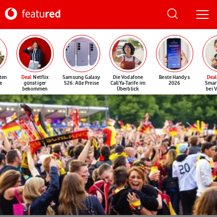
ten
Deal
: Netflix
Samsung Galaxy
Die Vodafone
Beste Handys
Deal
e
günstiger
S26: Alle Preise
CallYa-Tarife im
2026
Smar
bekommen
Überblick
bei 