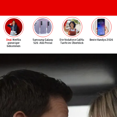
Deal
: Netflix
Samsung Galaxy
Die Vodafone CallYa-
Beste Handys 2026
günstiger
S26: Alle Preise
Tarife im Überblick
bekommen