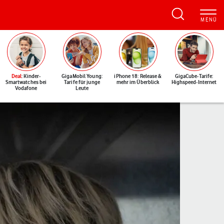
Deal
: Kinder-
GigaMobil Young:
iPhone 18: Release &
GigaCube-Tarife:
Smartwatches bei
Tarife für junge
mehr im Überblick
Highspeed-Internet
Vodafone
Leute