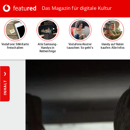
Das Magazin für digitale Kultur
Vodafone: SIM-Karte
Alle Samsung-
Vodafone-Router
Handy auf Raten
freischalten
Handys in
tauschen: So geht's
kaufen: Alle Infos
Reihenfolge
INHALT