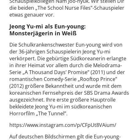
Schauspielkollegen Nam Joo-hyuk. Wir stellen Dir
die beiden „The School Nurse Files”-Schauspieler
etwas genauer vor.
Jeong Yu-mi als Eun-young:
Monsterjägerin in Weiß
Die Schulkrankenschwester Eun-young wird von
der 36-jährigen Schauspielerin Jeong Yu-mi
verkörpert. Die gebürtige Südkoreanerin erlangte
in ihrer Heimat vor allem durch die Melodrama-
Serie „A Thousand Days’ Promise” (2011) und der
romantischen Comedy-Serie „Rooftop Prince”
(2012) größere Bekanntheit und wurde mit dem
koreanischen Fernsehpreis der SBS Drama Awards
ausgezeichnet. Ihre erste größere Hauptrolle
bekleidete Jeong Yu-mi im südkoreanischen
Horrorfilm „The Tunnel”.
https://www.instagram.com/p/CFpUt8VAium/
Auf deutschen Bildschirmen gilt die Eun-young-