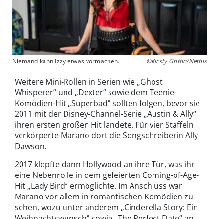
Niemand kann Izzy etwas vormachen.
©Kirsty Griffin/Netflix
Weitere Mini-Rollen in Serien wie „Ghost
Whisperer“ und „Dexter“ sowie dem Teenie-
Komödien-Hit „Superbad“ sollten folgen, bevor sie
2011 mit der Disney-Channel-Serie „Austin & Ally“
ihren ersten großen Hit landete. Für vier Staffeln
verkörperte Marano dort die Songschreiberin Ally
Dawson.
2017 klopfte dann Hollywood an ihre Tür, was ihr
eine Nebenrolle in dem gefeierten Coming-of-Age-
Hit „Lady Bird“ ermöglichte. Im Anschluss war
Marano vor allem in romantischen Komödien zu
sehen, wozu unter anderem „Cinderella Story: Ein
Weihnachtswunsch“ sowie „The Perfect Date“ an