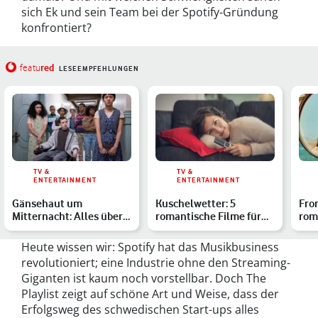
sich Ek und sein Team bei der Spotify-Gründung
konfrontiert?
red
featu
LESEEMPFEHLUNGEN
TV &
TV &
ENTERTAINMENT
ENTERTAINMENT
Gänsehaut um
Kuschelwetter: 5
Fro
Mitternacht: Alles über
romantische Filme für
rom
die neue Horror-Serie
verregnete Herbsttage
Ser
mit We…
Heute wissen wir: Spotify hat das Musikbusiness
revolutioniert; eine Industrie ohne den Streaming-
Giganten ist kaum noch vorstellbar. Doch The
Playlist zeigt auf schöne Art und Weise, dass der
Erfolgsweg des schwedischen Start-ups alles