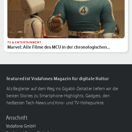
TV & ENTERTAINMENT
Marvel: Alle Filme des MCU in der chronologischen
Reihenfolge
featured ist Vodafones Magazin für digitale Kultur
Als Begleiter auf dem Weg ins Gigabit-Zeitalter liefern wir die
besten Stories zu Smartphone-Highlights, Gadgets, den
heißesten Tech-News und Kino- und TV-Höhepunkte.
Anschrift
Vodafone GmbH