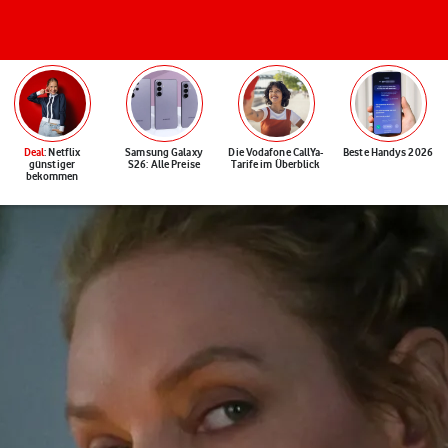
Deal
: Netflix
Samsung Galaxy
Die Vodafone CallYa-
Beste Handys 2026
günstiger
S26: Alle Preise
Tarife im Überblick
bekommen