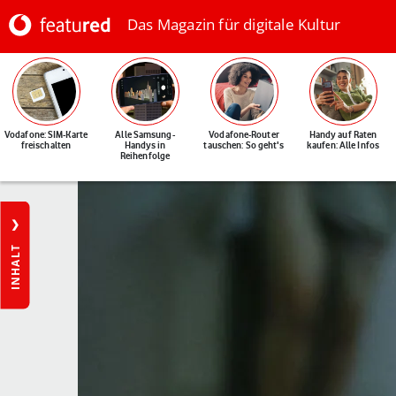
Das Magazin für digitale Kultur
Vodafone: SIM-Karte
Alle Samsung-
Vodafone-Router
Handy auf Raten
freischalten
Handys in
tauschen: So geht's
kaufen: Alle Infos
Reihenfolge
INHALT