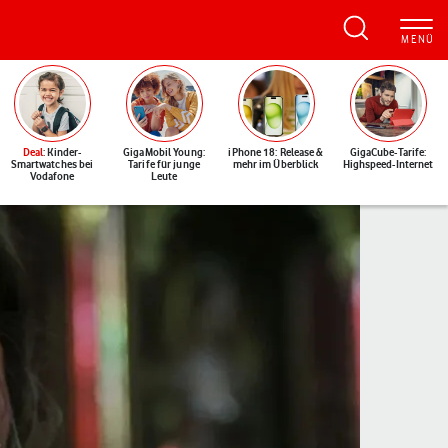
Deal
: Kinder-
GigaMobil Young:
iPhone 18: Release &
GigaCube-Tarife:
Smartwatches bei
Tarife für junge
mehr im Überblick
Highspeed-Internet
Vodafone
Leute