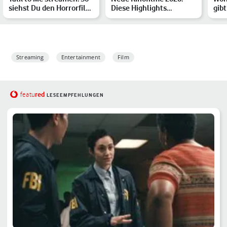
siehst Du den Horrorfilm
Diese Highlights
gibt
im Heimkino
erwarten Dich
Sch
Streaming
Entertainment
Film
red
featu
LESEEMPFEHLUNGEN