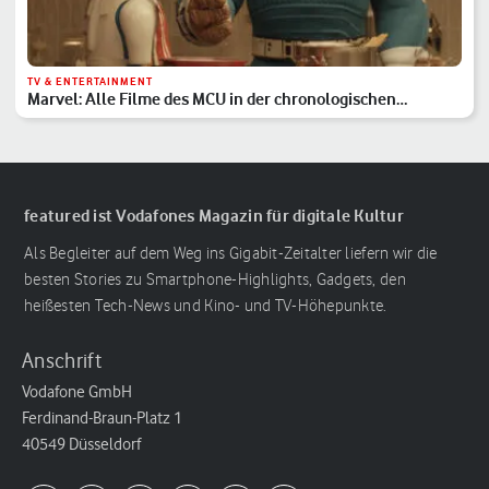
TV & ENTERTAINMENT
Marvel: Alle Filme des MCU in der chronologischen
Reihenfolge
featured ist Vodafones Magazin für digitale Kultur
Als Begleiter auf dem Weg ins Gigabit-Zeitalter liefern wir die
besten Stories zu Smartphone-Highlights, Gadgets, den
heißesten Tech-News und Kino- und TV-Höhepunkte.
Anschrift
Vodafone GmbH
Ferdinand-Braun-Platz 1
40549 Düsseldorf