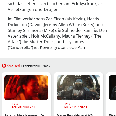
sich das Leben – zerbrochen am Erfolgsdruck, an
Verletzungen und Drogen.
Im Film verkörpern Zac Efron (als Kevin), Harris
Dickinson (David), Jeremy Allen White (Kerry) und
Stanley Simmons (Mike) die Söhne der Familie. Den
Vater spielt Holt McCallany, Maura Tierney ("The
Affair") die Mutter Doris, und Lily James
("Cinderella") ist Kevins große Liebe Pam.
red
featu
LESEEMPFEHLUNGEN
TV &
TV &
ENTERTAINMENT
ENTERTAINMENT
Talk to Me streamen: So
Neue Kinofilme 2026:
Won