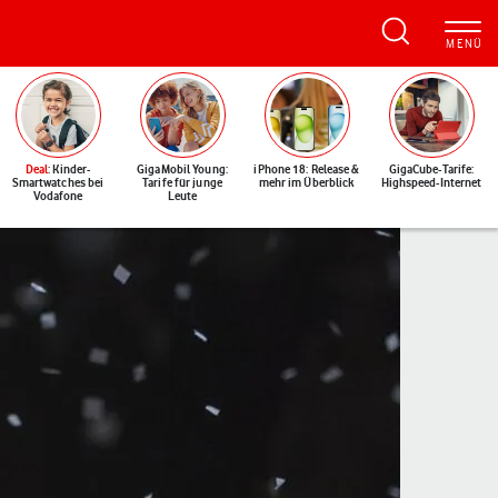
Deal
: Kinder-
GigaMobil Young:
iPhone 18: Release &
GigaCube-Tarife:
Smartwatches bei
Tarife für junge
mehr im Überblick
Highspeed-Internet
Vodafone
Leute