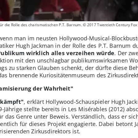
r die Rolle des charismatischen P.T. Barnum. © 2017 Twentieth Century Fox
 wenn man im neusten Hollywood-Musical-Blockbus
iker Hugh Jackman in der Rolle des P.T. Barnum dur
 Publikum wirklich alles verzeihen würde
. Der zwe
ktion mit den unschlagbar publikumswirksamen Wor
ngs zu starken Glauben schenkt, der dürfte diese Be
as brennende Kuriositätenmuseum des Zirkusdirekt
amisierung der Wahrheit"
ekämpft"
, erklärt Hollywood-Schauspieler Hugh Jac
9-Jährige stellte bereits in Les Misérables (2012) a
r das Genre unter Beweis. Verständlich, dass er sic
ntlich für dieses Projekt engagierte. Dabei betont 
isierenden Zirkusdirektors ist.