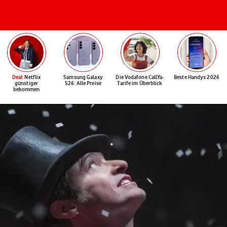
Deal
: Netflix
Samsung Galaxy
Die Vodafone CallYa-
Beste Handys 2026
günstiger
S26: Alle Preise
Tarife im Überblick
bekommen