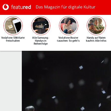
Das Magazin für digitale Kultur
Vodafone: SIM-Karte
Alle Samsung-
Vodafone-Router
Handy auf Raten
freischalten
Handys in
tauschen: So geht's
kaufen: Alle Infos
Reihenfolge