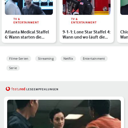
TV &
TV &
ENTERTAINMENT
ENTERTAINMENT
Atlanta Medical Staffel
9-1-1: Lone Star Staffel 4:
Chic
6: Wann starten die
Wann und wo läuft die
Wan
neuen Folgen in Deuts…
neue Season in …
Staf
Filme-Serien
Streaming
Netflix
Entertainment
Serie
red
featu
LESEEMPFEHLUNGEN