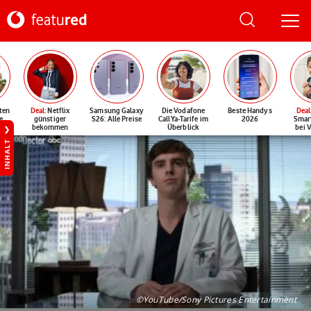
ten
Deal
: Netflix
Samsung Galaxy
Die Vodafone
Beste Handys
Deal
e
günstiger
S26: Alle Preise
CallYa-Tarife im
2026
Smar
bekommen
Überblick
bei 
INHALT
©YouTube/Sony Pictures Entertainment