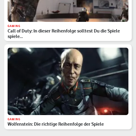
GAMING
Call of Duty: In dieser Reihenfolge solltest Du die Spiele
spiele…
GAMING
Wolfenstein: Die richtige Reihenfolge der Spiele