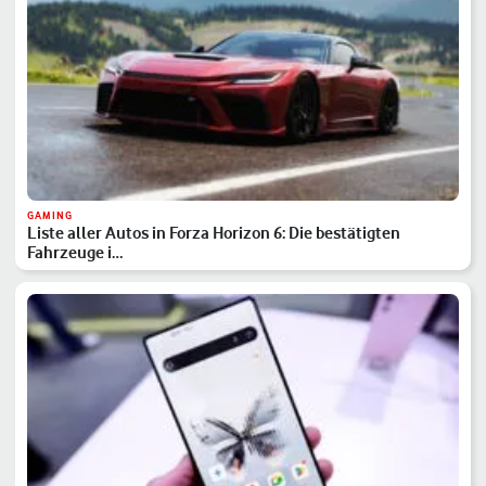
GAMING
Liste aller Autos in Forza Horizon 6: Die bestätigten
Fahrzeuge i…