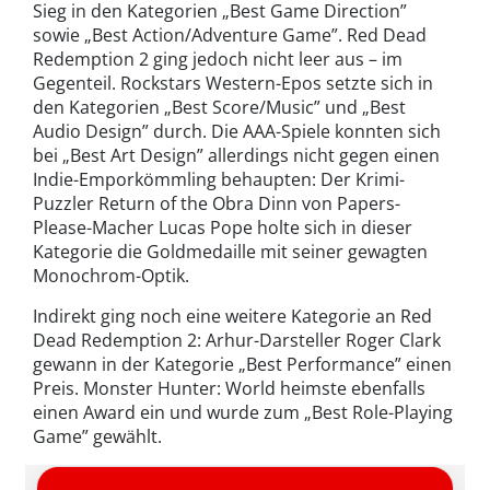
Sieg in den Kategorien „Best Game Direction”
sowie „Best Action/Adventure Game”. Red Dead
Redemption 2 ging jedoch nicht leer aus – im
Gegenteil. Rockstars Western-Epos setzte sich in
den Kategorien „Best Score/Music” und „Best
Audio Design” durch. Die AAA-Spiele konnten sich
bei „Best Art Design” allerdings nicht gegen einen
Indie-Emporkömmling behaupten: Der Krimi-
Puzzler Return of the Obra Dinn von Papers-
Please-Macher Lucas Pope holte sich in dieser
Kategorie die Goldmedaille mit seiner gewagten
Monochrom-Optik.
Indirekt ging noch eine weitere Kategorie an Red
Dead Redemption 2: Arhur-Darsteller Roger Clark
gewann in der Kategorie „Best Performance” einen
Preis. Monster Hunter: World heimste ebenfalls
einen Award ein und wurde zum „Best Role-Playing
Game” gewählt.