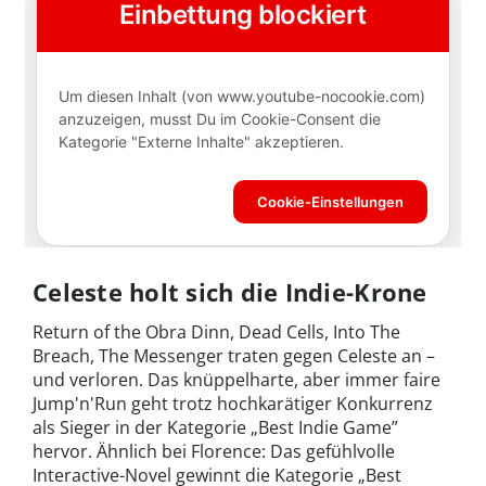
Celeste holt sich die Indie-Krone
Return of the Obra Dinn, Dead Cells, Into The
Breach, The Messenger traten gegen Celeste an –
und verloren. Das knüppelharte, aber immer faire
Jump'n'Run geht trotz hochkarätiger Konkurrenz
als Sieger in der Kategorie „Best Indie Game”
hervor. Ähnlich bei Florence: Das gefühlvolle
Interactive-Novel gewinnt die Kategorie „Best