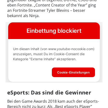
eben Fortnite. „Content Creator of the Year” ging
an Fortnite-Streamer Tyler Blevins – besser
bekannt als Ninja.
eSports: Das sind die Gewinner
Bei den Game Awards 2018 kam auch der eSports-
Bereich nicht zu kurz: Als „Best eSports Player”