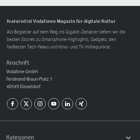
featured ist Vodafones Magazin für digitale Kultur
Als Begleiter auf dem Weg ins Gigabit-Zeitalter liefern wir die
besten Stories zu Smartphone-Highlights, Gadgets, den
heißesten Tech-News und Kino- und TV-Höhepunkte.
Anschrift
Vodafone GmbH
Ferdinand-Braun-Platz 1
40549 Düsseldorf
Kategorien