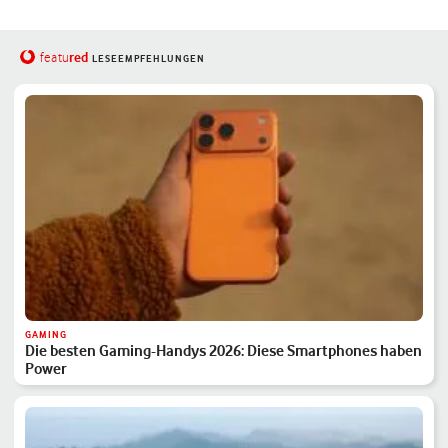
red
featu
LESEEMPFEHLUNGEN
GAMING
Die besten Gaming-Handys 2026: Diese Smartphones haben
Power