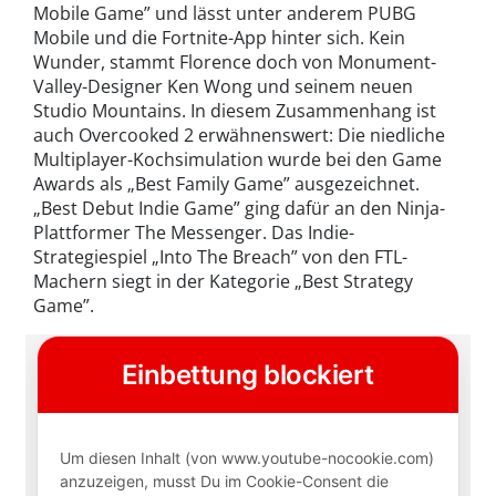
Mobile Game” und lässt unter anderem PUBG
Mobile und die Fortnite-App hinter sich. Kein
Wunder, stammt Florence doch von Monument-
Valley-Designer Ken Wong und seinem neuen
Studio Mountains. In diesem Zusammenhang ist
auch Overcooked 2 erwähnenswert: Die niedliche
Multiplayer-Kochsimulation wurde bei den Game
Awards als „Best Family Game” ausgezeichnet.
„Best Debut Indie Game” ging dafür an den Ninja-
Plattformer The Messenger. Das Indie-
Strategiespiel „Into The Breach” von den FTL-
Machern siegt in der Kategorie „Best Strategy
Game”.