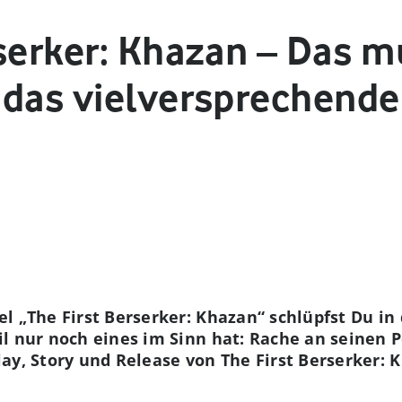
rserker: Khazan – Das m
 das vielversprechend
l „The First Berserker: Khazan“ schlüpfst Du in 
l nur noch eines im Sinn hat: Rache an seinen Pe
lay, Story und Release von The First Berserker