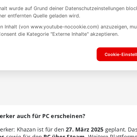
serker auch für PC erscheinen?
erker: Khazan ist für den
27. März 2025
geplant. Das
es
sowie für den
PC über Steam
. Weitere Plattforme