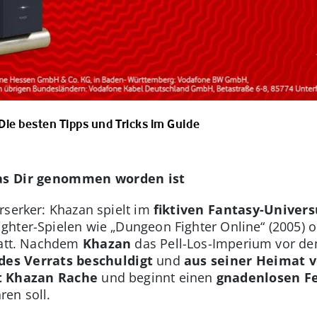
 Die besten Tipps und Tricks im Guide
 was Dir genommen worden ist
rserker: Khazan spielt im
fiktiven Fantasy-Unive
hter-Spielen wie „Dungeon Fighter Online“ (2005) o
tatt. Nachdem
Khazan
das Pell-Los-Imperium vor de
 des Verrats beschuldigt
und
aus seiner Heimat 
t Khazan Rache
und beginnt einen
gnadenlosen
F
en soll.