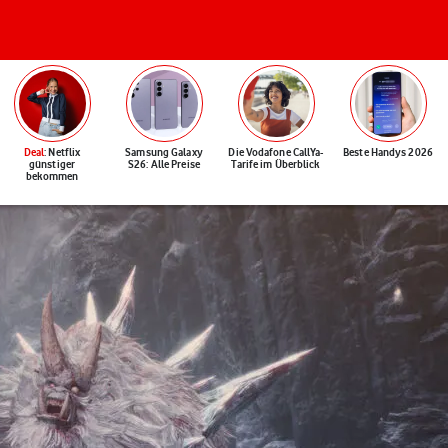
Deal
: Netflix
Samsung Galaxy
Die Vodafone CallYa-
Beste Handys 2026
günstiger
S26: Alle Preise
Tarife im Überblick
bekommen