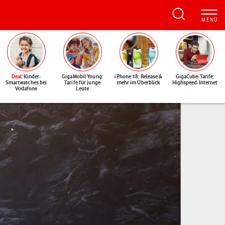
Deal
: Kinder-
GigaMobil Young:
iPhone 18: Release &
GigaCube-Tarife:
Smartwatches bei
Tarife für junge
mehr im Überblick
Highspeed-Internet
Vodafone
Leute