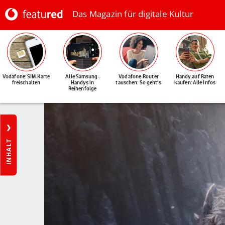
Das Magazin für digitale Kultur
Vodafone: SIM-Karte
Alle Samsung-
Vodafone-Router
Handy auf Raten
freischalten
Handys in
tauschen: So geht's
kaufen: Alle Infos
Reihenfolge
INHALT