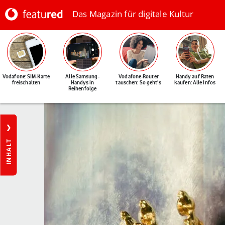
Das Magazin für digitale Kultur
Vodafone: SIM-Karte
Alle Samsung-
Vodafone-Router
Handy auf Raten
freischalten
Handys in
tauschen: So geht's
kaufen: Alle Infos
Reihenfolge
INHALT