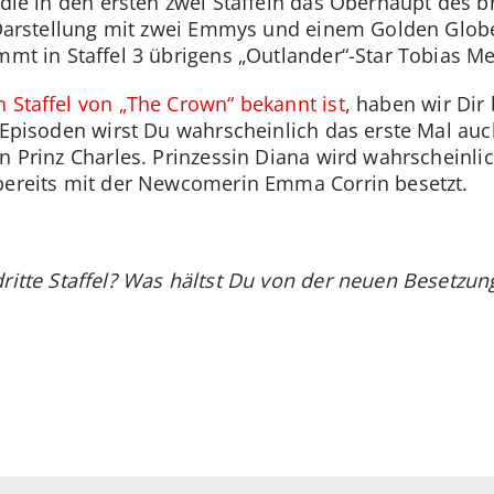
 die in den ersten zwei Staffeln das Oberhaupt des 
e Darstellung mit zwei Emmys und einem Golden Glo
mmt in Staffel 3 übrigens „Outlander“-Star Tobias Me
en Staffel von „The Crown“ bekannt ist
, haben wir Dir
n Episoden wirst Du wahrscheinlich das erste Mal au
on Prinz Charles. Prinzessin Diana wird wahrscheinlic
 bereits mit der Newcomerin Emma Corrin besetzt.
ritte Staffel? Was hältst Du von der neuen Besetzun