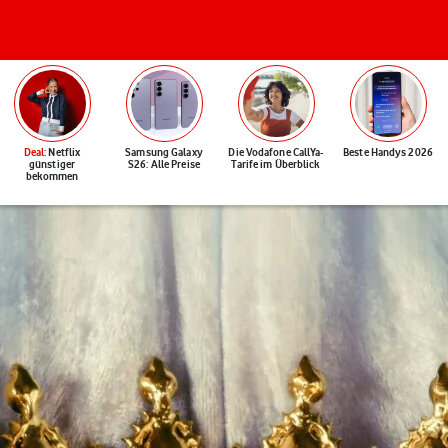
Deal
: Netflix
Samsung Galaxy
Die Vodafone CallYa-
Beste Handys 2026
günstiger
S26: Alle Preise
Tarife im Überblick
bekommen