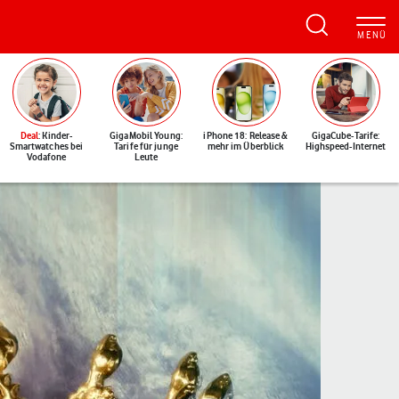
Deal
: Kinder-
GigaMobil Young:
iPhone 18: Release &
GigaCube-Tarife:
Smartwatches bei
Tarife für junge
mehr im Überblick
Highspeed-Internet
Vodafone
Leute