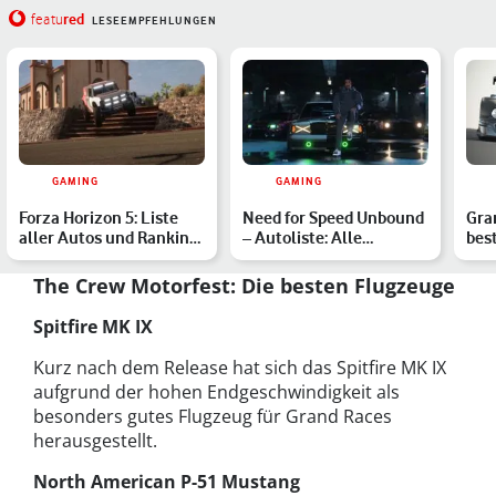
red
featu
LESEEMPFEHLUNGEN
GAMING
GAMING
Forza Horizon 5: Liste
Need for Speed Unbound
Gra
aller Autos und Ranking
– Autoliste: Alle
best
der schnellsten Wa…
bestätigten Fahrzeuge
im 
im…
The Crew Motorfest: Die besten Flugzeuge
Spitfire MK IX
Kurz nach dem Release hat sich das Spitfire MK IX
aufgrund der hohen Endgeschwindigkeit als
besonders gutes Flugzeug für Grand Races
herausgestellt.
North American P-51 Mustang