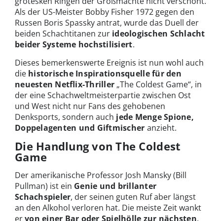
grotesken Ringen der Großmächte nicht verschont.
Als der US-Meister Bobby Fisher 1972 gegen den
Russen Boris Spassky antrat, wurde das Duell der
beiden Schachtitanen zur
ideologischen Schlacht
beider Systeme hochstilisiert
.
Dieses bemerkenswerte Ereignis ist nun wohl auch
die
historische Inspirationsquelle für den
neuesten Netflix-Thriller
„The Coldest Game“, in
der eine Schachweltmeisterpartie zwischen Ost
und West nicht nur Fans des gehobenen
Denksports, sondern auch
jede Menge Spione,
Doppelagenten und Giftmischer
anzieht.
Die Handlung von The Coldest
Game
Der amerikanische Professor Josh Mansky (Bill
Pullman) ist ein
Genie und brillanter
Schachspieler
, der seinen guten Ruf aber längst
an den Alkohol verloren hat. Die meiste Zeit wankt
er
von einer Bar oder Spielhölle zur nächsten
.