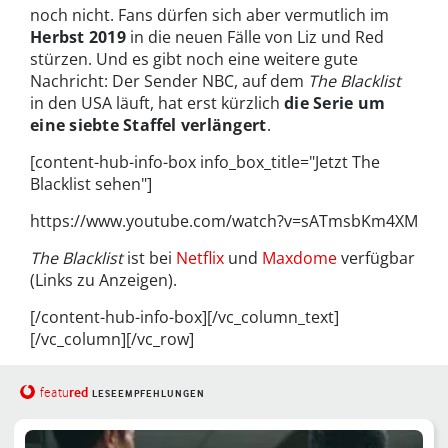
noch nicht. Fans dürfen sich aber vermutlich im
Herbst 2019
in die neuen Fälle von Liz und Red
stürzen. Und es gibt noch eine weitere gute
Nachricht: Der Sender NBC, auf dem
The Blacklist
in den USA läuft, hat erst kürzlich
die Serie um
eine siebte Staffel verlängert
.
[content-hub-info-box info_box_title="Jetzt The
Blacklist sehen"]
https://www.youtube.com/watch?v=sATmsbKm4XM
The Blacklist
ist bei
Netflix
und
Maxdome
verfügbar
(Links zu Anzeigen).
[/content-hub-info-box][/vc_column_text]
[/vc_column][/vc_row]
red
featu
LESEEMPFEHLUNGEN