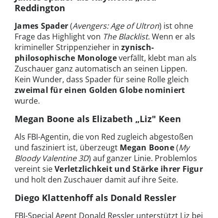
Reddington
James Spader
(
Avengers: Age of Ultron
) ist ohne
Frage das Highlight von
The Blacklist
. Wenn er als
krimineller Strippenzieher in
zynisch-
philosophische Monologe
verfällt, klebt man als
Zuschauer ganz automatisch an seinen Lippen.
Kein Wunder, dass Spader für seine Rolle gleich
zweimal für einen Golden Globe nominiert
wurde.
Megan Boone als Elizabeth „Liz" Keen
Als FBI-Agentin, die von Red zugleich abgestoßen
und fasziniert ist, überzeugt
Megan Boone
(
My
Bloody Valentine 3D
) auf ganzer Linie. Problemlos
vereint sie
Verletzlichkeit und Stärke ihrer Figur
und holt den Zuschauer damit auf ihre Seite.
Diego Klattenhoff als Donald Ressler
FBI-Special Agent Donald Ressler unterstützt Liz bei