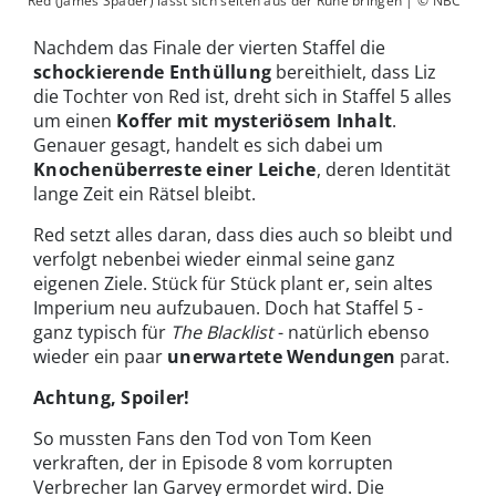
Red (James Spader) lässt sich selten aus der Ruhe bringen | © NBC
Nachdem das Finale der vierten Staffel die
schockierende Enthüllung
bereithielt, dass Liz
die Tochter von Red ist, dreht sich in Staffel 5 alles
um einen
Koffer mit mysteriösem Inhalt
.
Genauer gesagt, handelt es sich dabei um
Knochenüberreste einer Leiche
, deren Identität
lange Zeit ein Rätsel bleibt.
Red setzt alles daran, dass dies auch so bleibt und
verfolgt nebenbei wieder einmal seine ganz
eigenen Ziele. Stück für Stück plant er, sein altes
Imperium neu aufzubauen. Doch hat Staffel 5 -
ganz typisch für
The Blacklist
- natürlich ebenso
wieder ein paar
unerwartete Wendungen
parat.
Achtung, Spoiler!
So mussten Fans den Tod von Tom Keen
verkraften, der in Episode 8 vom korrupten
Verbrecher Ian Garvey ermordet wird. Die