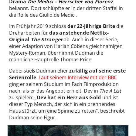
Drama
Die Medici – Herrscher von Florenz
bekannt
.
Dort schlüpfte er in der dritten Staffel in
die Rolle des Giulio de Medici.
Im Frühjahr 2019 schloss
der 22-jährige Brite
die
Dreharbeiten für
das anstehende Netflix-
Original
The Stranger
ab. Auch in dieser Serie,
einer Adaption von Harlan Cobens gleichnamigen
Mystery-Roman, übernimmt Dudman die
männliche Hauptrolle Thomas Price.
Dabei stieß Dudman eher
zufällig auf seine erste
Serienrolle
.
Laut seinem Interview mit der BBC
ging er seinem Studium im Fach Filmproduktion
nach, als er das Angebot erhielt, Dev in
The A List
zu spielen: „
Dev hat ein Herz aus Gold
und ist
dieser Typ Mensch, der sich in ein brennendes
Haus stürzt, um eine Spinne zu retten“, beschreibt
Dudman seine Figur.