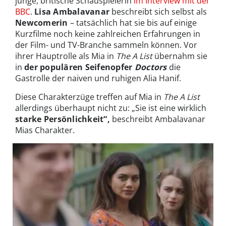
junge, britische Schauspielerin
im Interview mit der
BBC
.
Lisa Ambalavanar
beschreibt sich selbst als
Newcomerin
– tatsächlich hat sie bis auf einige
Kurzfilme noch keine zahlreichen Erfahrungen in
der Film- und TV-Branche sammeln können. Vor
ihrer Hauptrolle als Mia in
The A List
übernahm sie
in
der populären Seifenopfer
Doctors
die
Gastrolle der naiven und ruhigen Alia Hanif.
Diese Charakterzüge treffen auf Mia in
The A List
allerdings überhaupt nicht zu: „Sie ist eine wirklich
starke Persönlichkeit“,
beschreibt Ambalavanar
Mias Charakter.