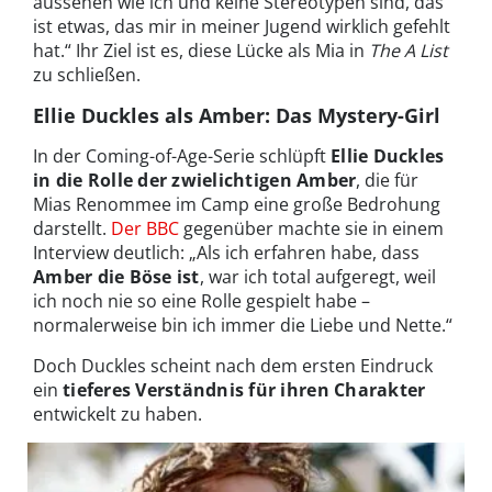
aussehen wie ich und keine Stereotypen sind, das
ist etwas, das mir in meiner Jugend wirklich gefehlt
hat.“ Ihr Ziel ist es, diese Lücke als Mia in
The A List
zu schließen.
Ellie Duckles als Amber: Das Mystery-Girl
In der Coming-of-Age-Serie schlüpft
Ellie Duckles
in die Rolle der zwielichtigen Amber
, die für
Mias Renommee im Camp eine große Bedrohung
darstellt.
Der BBC
gegenüber machte sie in einem
Interview deutlich: „Als ich erfahren habe, dass
Amber die Böse ist
, war ich total aufgeregt, weil
ich noch nie so eine Rolle gespielt habe –
normalerweise bin ich immer die Liebe und Nette.“
Doch Duckles scheint nach dem ersten Eindruck
ein
tieferes Verständnis für ihren Charakter
entwickelt zu haben.