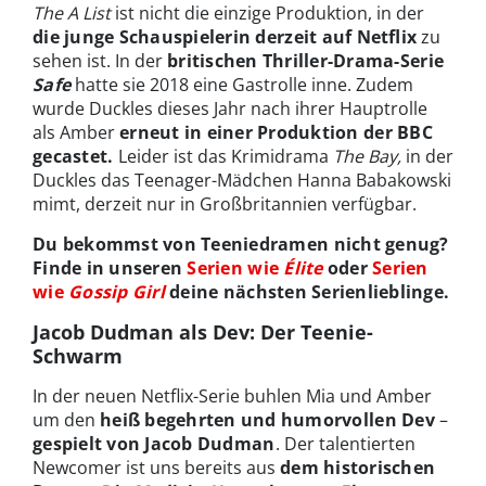
The A List
ist nicht die einzige Produktion, in der
die junge Schauspielerin derzeit auf Netflix
zu
sehen ist. In der
britischen Thriller-Drama-Serie
Safe
hatte sie 2018 eine Gastrolle inne. Zudem
wurde Duckles dieses Jahr nach ihrer Hauptrolle
als Amber
erneut in einer Produktion der BBC
gecastet.
Leider ist das Krimidrama
The Bay,
in der
Duckles das Teenager-Mädchen Hanna Babakowski
mimt, derzeit nur in Großbritannien verfügbar.
Du bekommst von Teeniedramen nicht genug?
Finde in unseren
Serien wie
Élite
oder
Serien
wie
Gossip Girl
deine nächsten Serienlieblinge.
Jacob Dudman als Dev: Der Teenie-
Schwarm
In der neuen Netflix-Serie buhlen Mia und Amber
um den
heiß begehrten und humorvollen Dev
–
gespielt von Jacob Dudman
. Der talentierten
Newcomer ist uns bereits aus
dem historischen