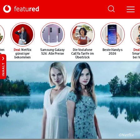
ten
Deal
: Netflix
Samsung Galaxy
Die Vodafone
Beste Handys
Deal
e
günstiger
S26: Alle Preise
CallYa-Tarife im
2026
Smar
bekommen
Überblick
bei 
INHALT
©Netflix