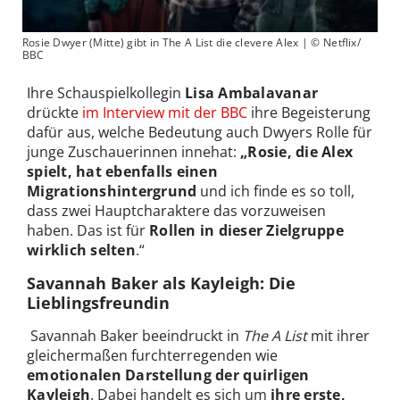
Rosie Dwyer (Mitte) gibt in The A List die clevere Alex | © Netflix/
BBC
Ihre Schauspielkollegin
Lisa Ambalavanar
drückte
im Interview mit der BBC
ihre Begeisterung
dafür aus, welche Bedeutung auch Dwyers Rolle für
junge Zuschauerinnen innehat:
„Rosie, die Alex
spielt, hat ebenfalls einen
Migrationshintergrund
und ich finde es so toll,
dass zwei Hauptcharaktere das vorzuweisen
haben. Das ist für
Rollen in dieser Zielgruppe
wirklich selten
.“
Savannah Baker als Kayleigh: Die
Lieblingsfreundin
Savannah Baker beeindruckt in
The A List
mit ihrer
gleichermaßen furchterregenden wie
emotionalen Darstellung der quirligen
Kayleigh
. Dabei handelt es sich um
ihre erste,