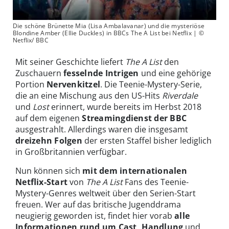
Die schöne Brünette Mia (Lisa Ambalavanar) und die mysteriöse
Blondine Amber (Ellie Duckles) in BBCs The A List bei Netflix | ©
Netflix/ BBC
Mit seiner Geschichte liefert
The A List
den
Zuschauern
fesselnde Intrigen
und eine gehörige
Portion
Nervenkitzel
. Die Teenie-Mystery-Serie,
die an eine Mischung aus den US-Hits
Riverdale
und
Lost
erinnert, wurde bereits im Herbst 2018
auf dem eigenen
Streamingdienst der BBC
ausgestrahlt. Allerdings waren die insgesamt
dreizehn Folgen
der ersten Staffel bisher lediglich
in Großbritannien verfügbar.
Nun können sich
mit dem internationalen
Netflix-Start
von
The A List
Fans des Teenie-
Mystery-Genres weltweit über den Serien-Start
freuen. Wer auf das britische Jugenddrama
neugierig geworden ist, findet hier vorab
alle
Informationen rund um Cast, Handlung
und