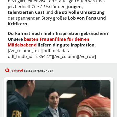
bezüglich einer zweiten Staffel getroffen wird. Bis
jetzt erhielt
The A List
für den
jungen,
talentierten Cast
und
die stilvolle Umsetzung
der spannenden Story großes
Lob von Fans und
Kritikern
.
Du kannst noch mehr Inspiration gebrauchen?
Unsere
besten Frauenfilme für deinen
Mädelsabend
liefern dir gute Inspiration.
[/vc_column_text][odf-metadata
odf_tmdb_id="s85427"][/vc_column][/vc_row]
red
featu
LESEEMPFEHLUNGEN