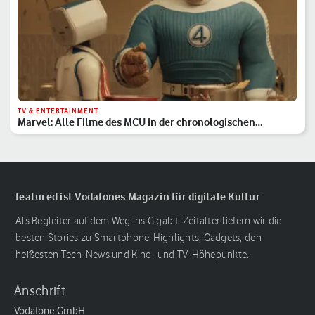
TV & ENTERTAINMENT
Marvel: Alle Filme des MCU in der chronologischen
Reihenfolge
featured ist Vodafones Magazin für digitale Kultur
Als Begleiter auf dem Weg ins Gigabit-Zeitalter liefern wir die
besten Stories zu Smartphone-Highlights, Gadgets, den
heißesten Tech-News und Kino- und TV-Höhepunkte.
Anschrift
Vodafone GmbH