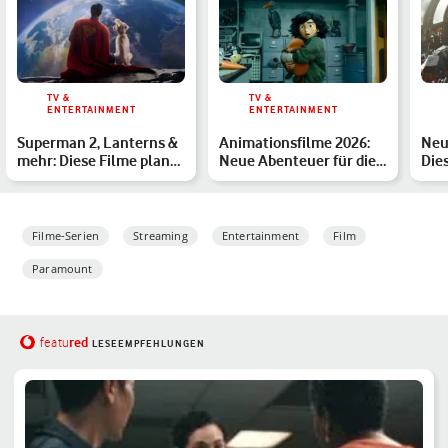
TV &
TV &
ENTERTAINMENT
ENTERTAINMENT
Superman 2, Lanterns &
Animationsfilme 2026:
Neu
mehr: Diese Filme plant
Neue Abenteuer für die
Die
DC ab 2025
Kinoleinwand
erw
Filme-Serien
Streaming
Entertainment
Film
Paramount
red
featu
LESEEMPFEHLUNGEN