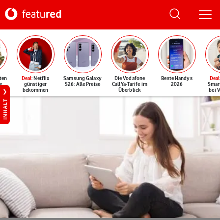
ten
Deal
: Netflix
Samsung Galaxy
Die Vodafone
Beste Handys
Deal
e
günstiger
S26: Alle Preise
CallYa-Tarife im
2026
Smar
bekommen
Überblick
bei 
INHALT