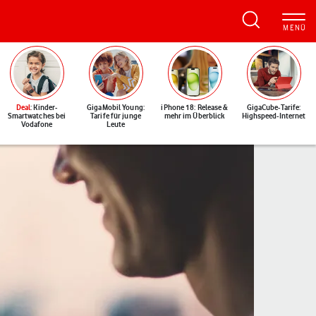
Deal
: Kinder-
GigaMobil Young:
iPhone 18: Release &
GigaCube-Tarife:
Smartwatches bei
Tarife für junge
mehr im Überblick
Highspeed-Internet
Vodafone
Leute