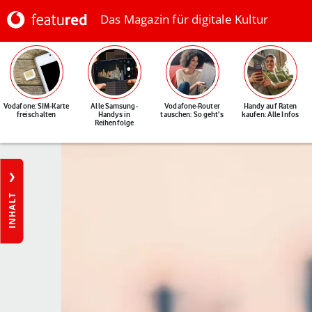
Das Magazin für digitale Kultur
Vodafone: SIM-Karte
Alle Samsung-
Vodafone-Router
Handy auf Raten
freischalten
Handys in
tauschen: So geht's
kaufen: Alle Infos
Reihenfolge
INHALT