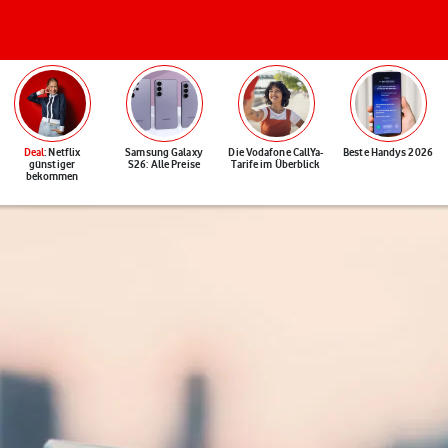
Deal
: Netflix
Samsung Galaxy
Die Vodafone CallYa-
Beste Handys 2026
günstiger
S26: Alle Preise
Tarife im Überblick
bekommen