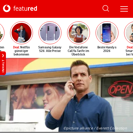
ten
Deal
: Netflix
Samsung Galaxy
Die Vodafone
Beste Handys
Deal
e
günstiger
S26: Alle Preise
CallYa-Tarife im
2026
Smar
bekommen
Überblick
bei 
INHALT
©picture alliance / Everett Collection