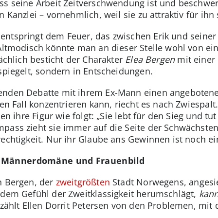
ss seine Arbeit Zeitverschwendung ist und beschwer
 Kanzlei – vornehmlich, weil sie zu attraktiv für ihn 
entspringt dem Feuer, das zwischen Erik und seine
 Altmodisch könnte man an dieser Stelle wohl von ei
sächlich besticht der Charakter
Elea Bergen
mit einer 
rspiegelt, sondern in Entscheidungen.
genden Debatte mit ihrem Ex-Mann einen angeboten
nen Fall konzentrieren kann, riecht es nach Zwiespalt
en ihre Figur wie folgt: „Sie lebt für den Sieg und tut
pass zieht sie immer auf die Seite der Schwächsten 
echtigkeit. Nur ihr Glaube ans Gewinnen ist noch ein
n Männerdomäne und Frauenbild
n Bergen, der
zweitgrößten
Stadt Norwegens, angesie
 dem Gefühl der Zweitklassigkeit herumschlägt,
kan
rzählt Ellen Dorrit Petersen von den Problemen, mit 