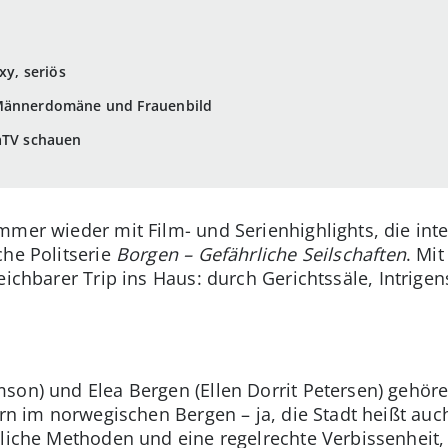
xy, seriös
 Männerdomäne und Frauenbild
gaTV schauen
mmer wieder mit Film- und Serienhighlights, die inte
che Politserie
Borgen – Gefährliche Seilschaften
. Mi
leichbarer Trip ins Haus: durch Gerichtssäle, Intri
son) und Elea Bergen (Ellen Dorrit Petersen) gehör
ern im norwegischen Bergen – ja, die Stadt heißt auc
nliche Methoden und eine regelrechte Verbissenheit