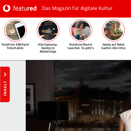
Das Magazin für digitale Kultur
Vodafone: SIM-Karte
Alle Samsung-
Vodafone-Router
Handy auf Raten
freischalten
Handys in
tauschen: So geht's
kaufen: Alle Infos
Reihenfolge
INHALT