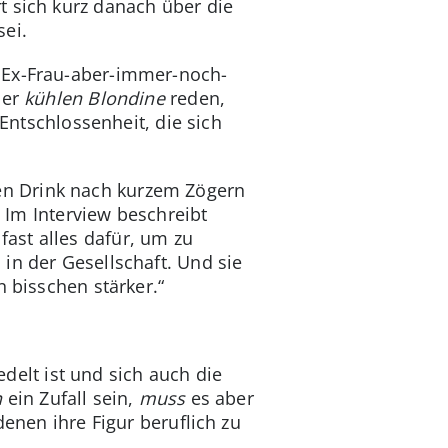
t sich kurz danach über die
sei.
r Ex-Frau-aber-immer-noch-
ner
kühlen Blondine
reden,
Entschlossenheit, die sich
en Drink nach kurzem Zögern
. Im Interview beschreibt
 fast alles dafür, um zu
in der Gesellschaft. Und sie
 bisschen stärker.“
delt ist und sich auch die
n
ein Zufall sein,
muss
es aber
denen ihre Figur beruflich zu