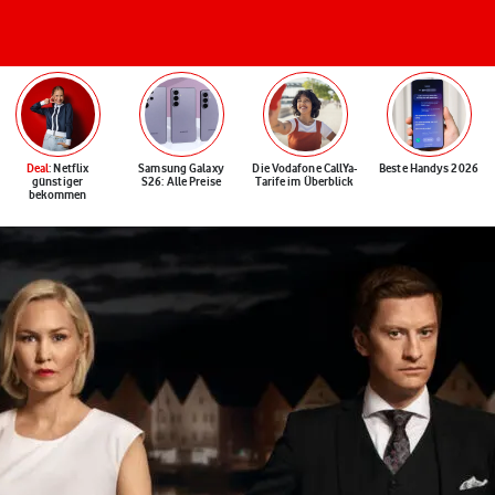
Deal
: Netflix
Samsung Galaxy
Die Vodafone CallYa-
Beste Handys 2026
günstiger
S26: Alle Preise
Tarife im Überblick
bekommen