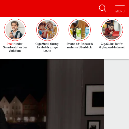
Deal
: Kinder-
GigaMobil Young:
iPhone 18: Release &
GigaCube-Tarife:
Smartwatches bei
Tarife für junge
mehr im Überblick
Highspeed-Internet
Vodafone
Leute