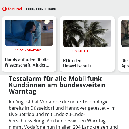
red
featu
LESEEMPFEHLUNGEN
INSIDE VODAFONE
DIGITAL LIFE
Handy aufladen für die
KI für den
Die
Wissenschaft: Mit der
Umweltschutz:
App
DreamLab-App beschle…
Algorithmus analysiert
ent
Hurricane-Auswirk…
Unw
Testalarm für alle Mobilfunk-
Kund:innen am bundesweiten
Warntag
Im August hat Vodafone die neue Technologie
bereits in Düsseldorf und Hannover getestet – im
Live-Betrieb und mit Ende-zu-Ende-
Verschlüsselung. Am bundesweiten Warntag
nimmt Vodafone nun in allen 294 Landkreisen und