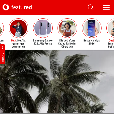
ten
Deal
: Netflix
Samsung Galaxy
Die Vodafone
Beste Handys
Deal
e
günstiger
S26: Alle Preise
CallYa-Tarife im
2026
Smar
bekommen
Überblick
bei 
INHALT