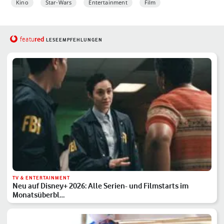
Kino
Star-Wars
Entertainment
Film
red
featu
LESEEMPFEHLUNGEN
TV & ENTERTAINMENT
Neu auf Disney+ 2026: Alle Serien- und Filmstarts im
Monatsüberbl…