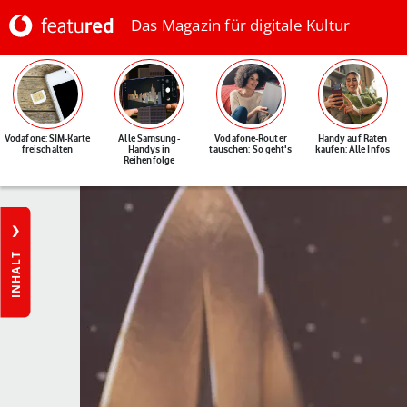
Das Magazin für digitale Kultur
Vodafone: SIM-Karte
Alle Samsung-
Vodafone-Router
Handy auf Raten
freischalten
Handys in
tauschen: So geht's
kaufen: Alle Infos
Reihenfolge
INHALT