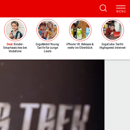
Deal
: Kinder-
GigaMobil Young:
iPhone 18: Release &
GigaCube-Tarife:
Smartwatches bei
Tarife für junge
mehr im Überblick
Highspeed-Internet
Vodafone
Leute