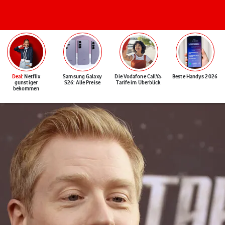
Deal
: Netflix
Samsung Galaxy
Die Vodafone CallYa-
Beste Handys 2026
günstiger
S26: Alle Preise
Tarife im Überblick
bekommen