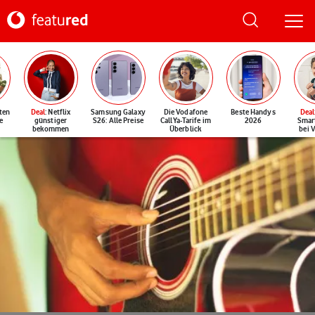
ten
Deal
: Netflix
Samsung Galaxy
Die Vodafone
Beste Handys
Deal
e
günstiger
S26: Alle Preise
CallYa-Tarife im
2026
Smar
bekommen
Überblick
bei 