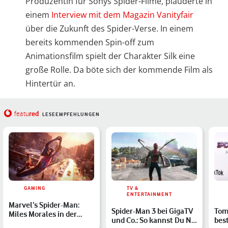
Produzentin für Sonys Spider-Filme, plauderte in
einem
Interview mit dem Magazin Vanityfair
über die Zukunft des Spider-Verse. In einem
bereits kommenden Spin-off zum
Animationsfilm spielt der Charakter Silk eine
große Rolle. Da böte sich der kommende Film als
Hintertür an.
red
featu
LESEEMPFEHLUNGEN
GAMING
TV &
ENTERTAINMENT
Marvel’s Spider-Man:
Spider-Man 3 bei GigaTV
Tom
Miles Morales in der
und Co.: So kannst Du No
bes
featured-Spielekritik: …