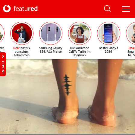
ten
Deal
: Netflix
Samsung Galaxy
Die Vodafone
Beste Handys
Deal
e
günstiger
S26: Alle Preise
CallYa-Tarife im
2026
Smar
bekommen
Überblick
bei 
INHALT