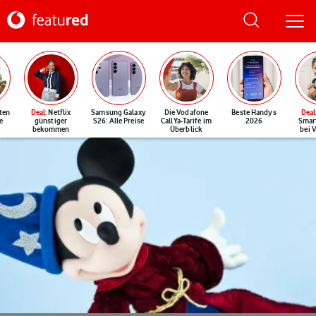
ten
Deal
: Netflix
Samsung Galaxy
Die Vodafone
Beste Handys
Deal
e
günstiger
S26: Alle Preise
CallYa-Tarife im
2026
Smar
bekommen
Überblick
bei 