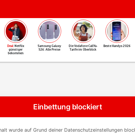
Deal
: Netflix
Samsung Galaxy
Die Vodafone CallYa-
Beste Handys 2026
günstiger
S26: Alle Preise
Tarife im Überblick
bekommen