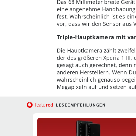
Das 68 Millimeter breite Gerä
eine angenehme Handhabung. E
fest. Wahrscheinlich ist es e
vor, dass wir den Sensor aus 
Triple-Hauptkamera mit var
Die Hauptkamera zählt zweifels
der des größeren Xperia 1 III
gesagt auch gerechnet, denn n
anderen Herstellern. Wenn Du 
wahrscheinlich genauso begeist
Megapixeln auf und setzen auf
red
featu
LESEEMPFEHLUNGEN