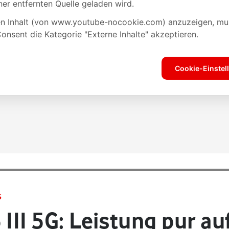
S
 III 5G: Leistung pur 