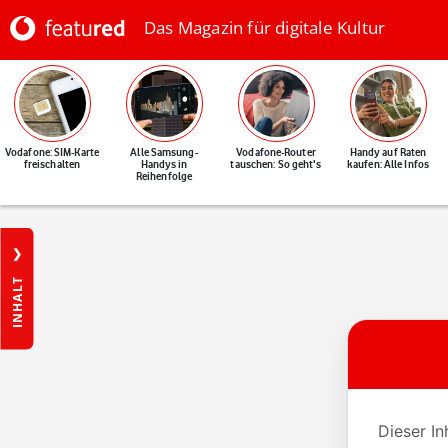
Das Magazin für digitale Kultur
Vodafone: SIM-Karte
Alle Samsung-
Vodafone-Router
Handy auf Raten
freischalten
Handys in
tauschen: So geht's
kaufen: Alle Infos
Reihenfolge
INHALT