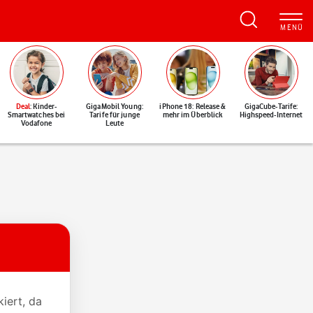
Deal
: Kinder-
GigaMobil Young:
iPhone 18: Release &
GigaCube-Tarife:
Smartwatches bei
Tarife für junge
mehr im Überblick
Highspeed-Internet
Vodafone
Leute