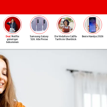
Deal
: Netflix
Samsung Galaxy
Die Vodafone CallYa-
Beste Handys 2026
günstiger
S26: Alle Preise
Tarife im Überblick
bekommen