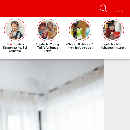
Deal
: Kinder-
GigaMobil Young:
iPhone 18: Release &
GigaCube-Tarife:
Smartwatches bei
Tarife für junge
mehr im Überblick
Highspeed-Internet
Vodafone
Leute