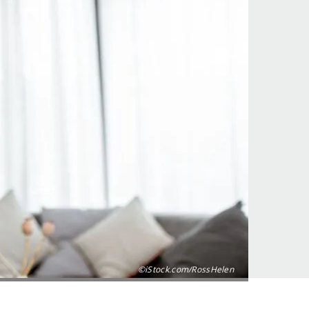
©iStock.com/RossHelen