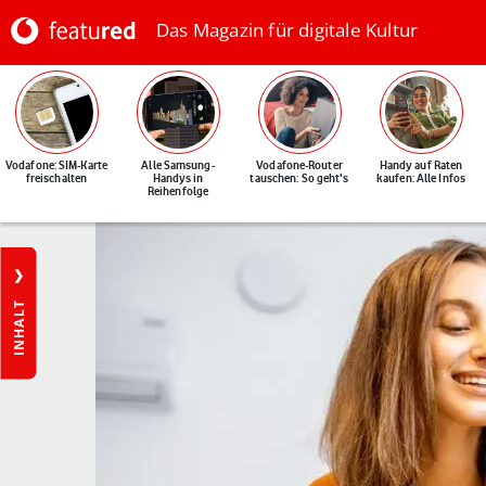
Das Magazin für digitale Kultur
Vodafone: SIM-Karte
Alle Samsung-
Vodafone-Router
Handy auf Raten
freischalten
Handys in
tauschen: So geht's
kaufen: Alle Infos
Reihenfolge
INHALT