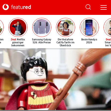
ten
Deal
: Netflix
Samsung Galaxy
Die Vodafone
Beste Handys
Deal
e
günstiger
S26: Alle Preise
CallYa-Tarife im
2026
Smar
bekommen
Überblick
bei 