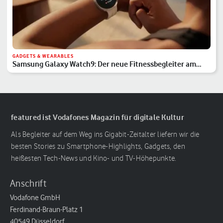
GADGETS & WEARABLES
Samsung Galaxy Watch9: Der neue Fitnessbegleiter am
Handgelenk
featured ist Vodafones Magazin für digitale Kultur
Als Begleiter auf dem Weg ins Gigabit-Zeitalter liefern wir die
besten Stories zu Smartphone-Highlights, Gadgets, den
heißesten Tech-News und Kino- und TV-Höhepunkte.
Anschrift
Vodafone GmbH
Ferdinand-Braun-Platz 1
40549 Düsseldorf