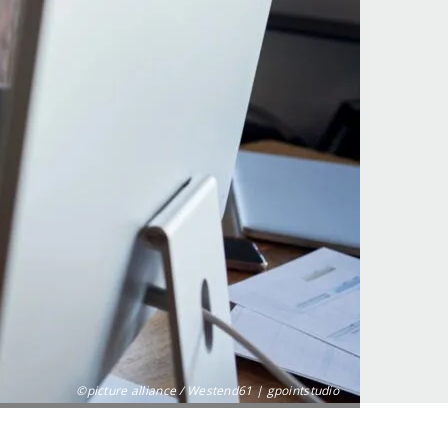
©picture alliance / Westend61 | gpointstudio