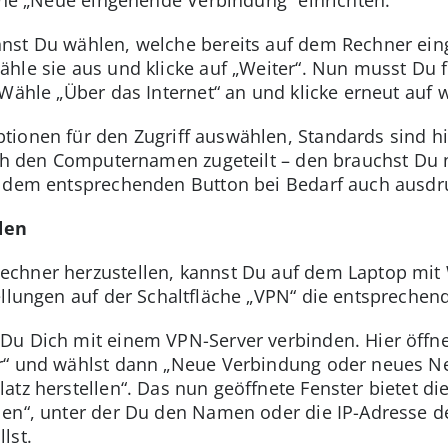
eine „Neue eingehende Verbindung“ einrichten.
nst Du wählen, welche bereits auf dem Rechner eing
hle sie aus und klicke auf „Weiter“. Nun musst Du f
Wähle „Über das Internet“ an und klicke erneut auf w
ionen für den Zugriff auswählen, Standards sind hi
och den Computernamen zugeteilt – den brauchst Du n
t dem entsprechenden Button bei Bedarf auch ausdr
den
chner herzustellen, kannst Du auf dem Laptop mit
ellungen auf der Schaltfläche „VPN“ die entspreche
Du Dich mit einem VPN-Server verbinden. Hier öffne
r“ und wählst dann „Neue Verbindung oder neues Ne
tz herstellen“. Das nun geöffnete Fenster bietet di
en“, unter der Du den Namen oder die IP-Adresse d
lst.