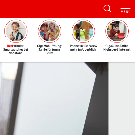
Deal
: Kinder-
GigaMobil Young:
iPhone 18: Release &
GigaCube-Tarife:
Smartwatches bei
Tarife für junge
mehr im Überblick
Highspeed-Internet
Vodafone
Leute