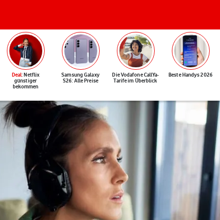
Deal
: Netflix
Samsung Galaxy
Die Vodafone CallYa-
Beste Handys 2026
günstiger
S26: Alle Preise
Tarife im Überblick
bekommen