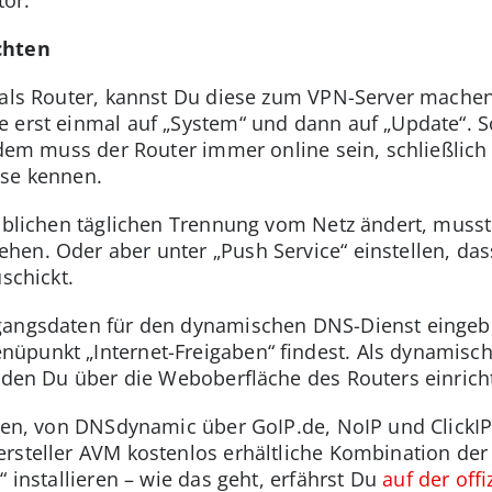
chten
 als Router, kannst Du diese zum VPN-Server machen
 erst einmal auf „System“ und dann auf „Update“. S
rdem muss der Router immer online sein, schließlich 
sse kennen.
 üblichen täglichen Trennung vom Netz ändert, musst
en. Oder aber unter „Push Service“ einstellen, das
schickt.
gangsdaten für den dynamischen DNS-Dienst eingebe
punkt „Internet-Freigaben“ findest. Als dynamische
d den Du über die Weboberfläche des Routers einrich
iven, von DNSdynamic über GoIP.de, NoIP und ClickIP
rsteller AVM kostenlos erhältliche Kombination der
“ installieren – wie das geht, erfährst Du
auf der off