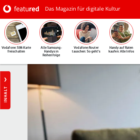
Das Magazin für digitale Kultur
Vodafone: SIM-Karte
Alle Samsung-
Vodafone-Router
Handy auf Raten
freischalten
Handys in
tauschen: So geht's
kaufen: Alle Infos
Reihenfolge
INHALT