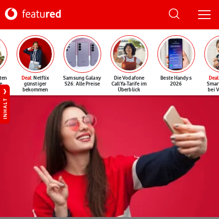
ten
Deal
: Netflix
Samsung Galaxy
Die Vodafone
Beste Handys
Deal
e
günstiger
S26: Alle Preise
CallYa-Tarife im
2026
Smar
bekommen
Überblick
bei 
INHALT